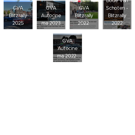
Bode Van
GVA
GVA
GVA
Schoten -
Blitzrally
Autocine
Blitzrally
Blitzrally
2025
ma 2023
2022
2022
GVA
Autocine
ma 2022