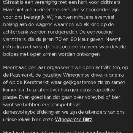
tStraat is een vereniging met een hart voor oldtimers.
Maar niet alleen de echte klassieke schoonheden zijn
voor ons belangrijk. Wij hechten minstens evenveel
belang aan de wagens waarmee we als kind op de
achterbank werden rondgereden. De eenvoudige
vierzitters, die de jaren '70 en '80 kleur gaven. Neemt
natuurlijk niet weg dat ook oudere en meer waardevolle
bolides met open armen worden ontvangen.
Meermaals per jaar organiseren we open activiteiten, op
de Paasmarkt, de gezellige Wijnegemse drive-in-cinema
of op de Kerstmarkt, waar gelijkgestemde zielen samen
komen om te praten over hun gemeenschappelijke
passie. Even goed kan dat gaan over volleybal of bier,
want we hebben een competitieve
damesvolleybalafdeling en we zijn de uitvinders van ons
unieke lokaal bier: onze
Wijnegemse Blitz
.
Moet je daarom zelf een blitze :-) oldtimer hebben én